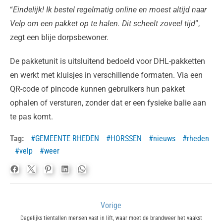
“
Eindelijk! Ik bestel regelmatig online en moest altijd naar
Velp om een pakket op te halen. Dit scheelt zoveel tijd
”,
zegt een blije dorpsbewoner.
De pakketunit is uitsluitend bedoeld voor DHL-pakketten
en werkt met kluisjes in verschillende formaten. Via een
QR-code of pincode kunnen gebruikers hun pakket
ophalen of versturen, zonder dat er een fysieke balie aan
te pas komt.
Tag:
GEMEENTE RHEDEN
HORSSEN
nieuws
rheden
velp
weer
Bericht
Vorige
navigatie
Previous
Dagelijks tientallen mensen vast in lift, waar moet de brandweer het vaakst