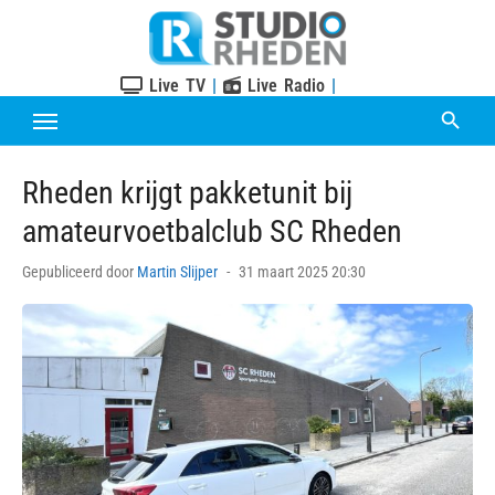
Skip
to
content
Live TV
|
Live Radio
|
Rheden krijgt pakketunit bij
amateurvoetbalclub SC Rheden
Posted
Gepubliceerd door
Martin Slijper
31 maart 2025 20:30
on