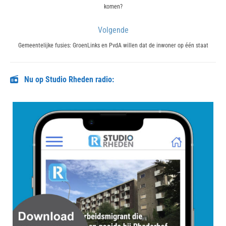
komen?
post:
Volgende
Next
Gemeentelijke fusies: GroenLinks en PvdA willen dat de inwoner op één staat
post:
Nu op Studio Rheden radio: