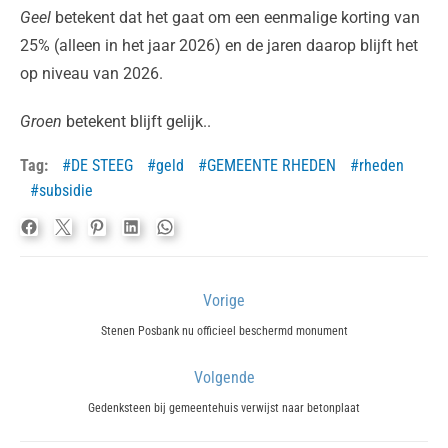
Geel
betekent dat het gaat om een eenmalige korting van
25% (alleen in het jaar 2026) en de jaren daarop blijft het
op niveau van 2026.
Groen
betekent blijft gelijk..
Tag:
DE STEEG
geld
GEMEENTE RHEDEN
rheden
subsidie
Bericht
Vorige
navigatie
Previous
Stenen Posbank nu officieel beschermd monument
post:
Volgende
Next
Gedenksteen bij gemeentehuis verwijst naar betonplaat
post: