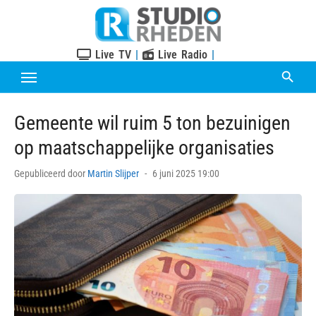
Skip
to
content
Live TV
|
Live Radio
|
Gemeente wil ruim 5 ton bezuinigen
op maatschappelijke organisaties
Posted
Gepubliceerd door
Martin Slijper
6 juni 2025 19:00
on