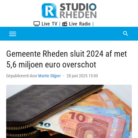
Skip
to
content
Live TV
|
Live Radio
|
Gemeente Rheden sluit 2024 af met
5,6 miljoen euro overschot
Posted
Gepubliceerd door
Martin Slijper
28 juni 2025 15:00
on