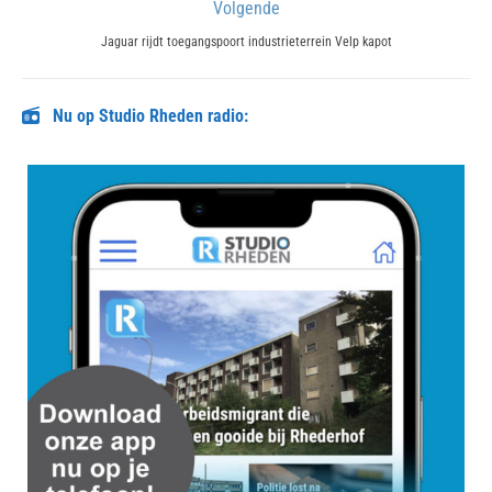
Volgende
Next
Jaguar rijdt toegangspoort industrieterrein Velp kapot
post:
Nu op Studio Rheden radio: