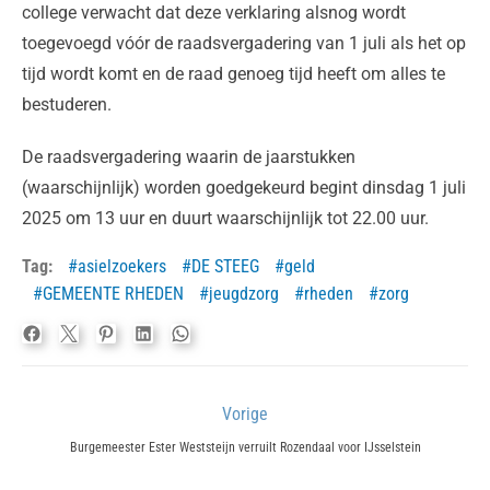
college verwacht dat deze verklaring alsnog wordt
toegevoegd vóór de raadsvergadering van 1 juli als het op
tijd wordt komt en de raad genoeg tijd heeft om alles te
bestuderen.
De raadsvergadering waarin de jaarstukken
(waarschijnlijk) worden goedgekeurd begint dinsdag 1 juli
2025 om 13 uur en duurt waarschijnlijk tot 22.00 uur.
Tag:
asielzoekers
DE STEEG
geld
GEMEENTE RHEDEN
jeugdzorg
rheden
zorg
Bericht
Vorige
navigatie
Previous
Burgemeester Ester Weststeijn verruilt Rozendaal voor IJsselstein
post: