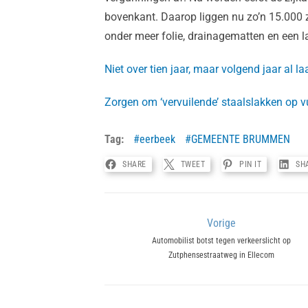
bovenkant. Daarop liggen nu zo’n 15.000 
onder meer folie, drainagematten en een l
Niet over tien jaar, maar volgend jaar al 
Zorgen om ‘vervuilende’ staalslakken op vu
Tag:
eerbeek
GEMEENTE BRUMMEN
SHARE
TWEET
PIN IT
SH
Bericht
Vorige
Previous
Automobilist botst tegen verkeerslicht op
navigatie
Zutphensestraatweg in Ellecom
post: