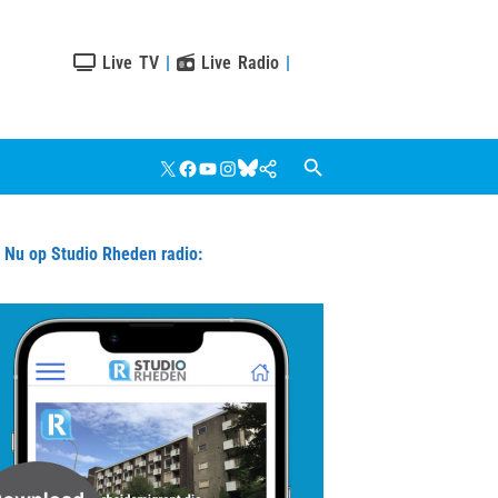
Live TV
|
Live Radio
|
X
Facebook
YouTube
Instagram
Bluesky
Google
Nieuws
u op Studio Rheden radio: