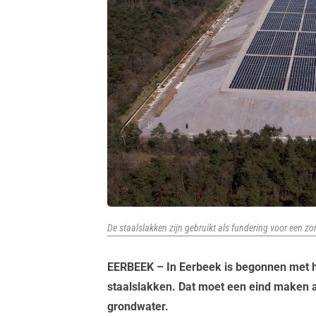
De staalslakken zijn gebruikt als fundering voor een 
EERBEEK – In Eerbeek is begonnen met h
staalslakken. Dat moet een eind maken 
grondwater.