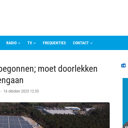
RADIO
TV
FREQUENTIES
CONTACT
N
 begonnen; moet doorlekken
gengaan
Posted
16 oktober 2025 12:35
on