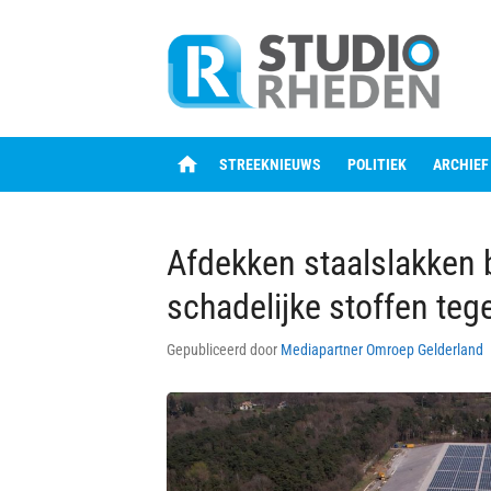
Skip
to
content
home
STREEKNIEUWS
POLITIEK
ARCHIEF
Afdekken staalslakken
schadelijke stoffen te
Gepubliceerd door
Mediapartner Omroep Gelderland