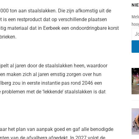
NI
.000 ton aan staalslakken. Die zijn afkomstig uit de
Meld
 is een restproduct dat op verschillende plaatsen
hoog
htig materiaal dat in Eerbeek een ondoordringbare korst
brieken.
jpelt al jaren door de staalslakken heen, waardoor
n maken zich al jaren ernstig zorgen over hun
lberg zou in eerste instantie pas rond 2046 een
e problemen met de ‘lekkende’ staalslakken is dat
 jaar het plan van aanpak goed en gaf alle benodigde
nten van de afvalberg afgedekt. In 2027 volgt de