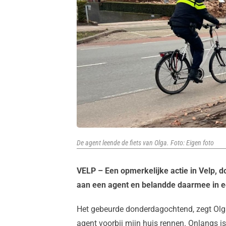
De agent leende de fiets van Olga. Foto: Eigen foto
VELP – Een opmerkelijke actie in Velp, 
aan een agent en belandde daarmee in ee
Het gebeurde donderdagochtend, zegt Olga
agent voorbij mijn huis rennen. Onlangs is 