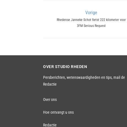
Bericht
Vorige
Previous
Rhedense Janneke Schot fietst 222 kilometer voor
navigatie
3FM Serious Request
post:
OVER STUDIO RHEDEN
Persberichten, wetenswaardigheden en tips,
mail de
Redactie
Over ons
Hoe ontvangt u ons
Redactie