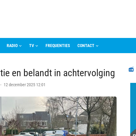
RADIO
TV
FREQUENTIES
CONTACT
N
itie en belandt in achtervolging
Posted
12 december 2025 12:01
on