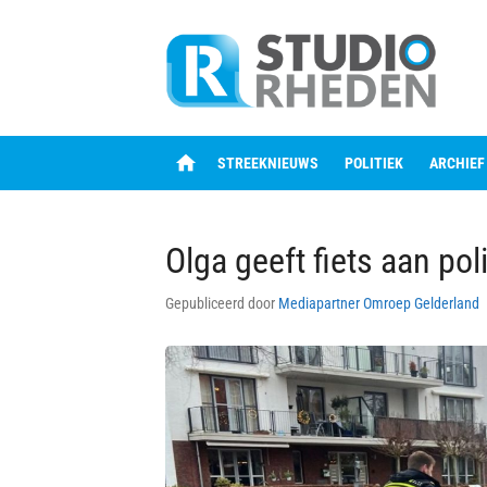
Skip
to
content
home
STREEKNIEUWS
POLITIEK
ARCHIEF
Olga geeft fiets aan pol
Gepubliceerd door
Mediapartner Omroep Gelderland