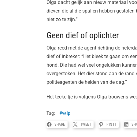
Olga dacht gelijk aan nieuw materiaal voor
dieven die al die spullen hebben gestolen bi
niet zo te zijn.”
Geen dief of oplichter
Olga reed met de agent richting de heter
dief of inbreker: “Het bleek te gaan om e
hond. Die had wel veel ongelukken kunnen
overgestoken. Het dier stond aan de rand 
politieagenten de helden van de dag.”
Het teckeltje is volgens Olga trouwens weer
Tag:
velp
SHARE
TWEET
PIN IT
SH