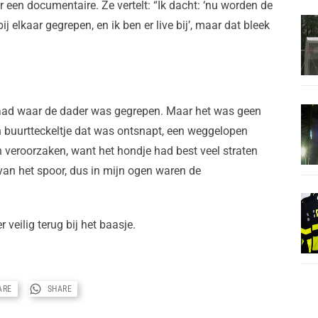
 een documentaire. Ze vertelt: “Ik dacht: ‘nu worden de
j elkaar gegrepen, en ik ben er live bij’, maar dat bleek
daad waar de dader was gegrepen. Maar het was geen
en buurtteckeltje dat was ontsnapt, een weggelopen
 veroorzaken, want het hondje had best veel straten
van het spoor, dus in mijn ogen waren de
 veilig terug bij het baasje.
ARE
SHARE