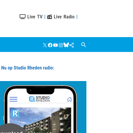
Live TV
|
Live Radio
|
X
Facebook
YouTube
Instagram
Bluesky
Google
Nieuws
u op Studio Rheden radio: