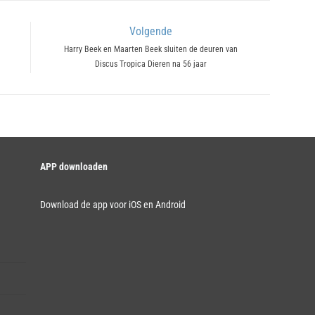
Volgende
Next
Harry Beek en Maarten Beek sluiten de deuren van
Discus Tropica Dieren na 56 jaar
post:
APP downloaden
Download de app voor iOS en Android