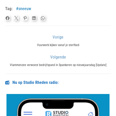
Tag:
sneeuw
Bericht
Vorige
navigatie
Previous
Vuurwerk kijken vanaf je sterfbed
post:
Volgende
Next
Vlammenzee verwoest bedrijfspand in Spankeren op nieuwjaarsdag [Update]
post:
Nu op Studio Rheden radio: