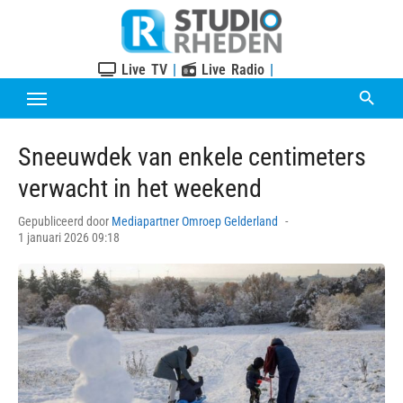
Skip
to
content
Live TV
|
Live Radio
|
Sneeuwdek van enkele centimeters
verwacht in het weekend
Posted
Gepubliceerd door
Mediapartner Omroep Gelderland
on
1 januari 2026 09:18