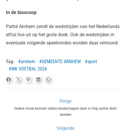
In de bioscoop
Pathé Arnhem zendt de wedstrijden van het Nederlands
elftal live uit op het grote doek. Ook de wedstrijden in
eventuele volgende speelrondes worden daar vertoond.
Tag:
arnhem
GEMEENTE ARNHEM
sport
WK VOETBAL 2026
Bericht
Vorige
navigatie
Previous
Oudere vrouw bestolen tijdens boodschappen doen in Velp, politie deelt
beelden
post:
Volgende