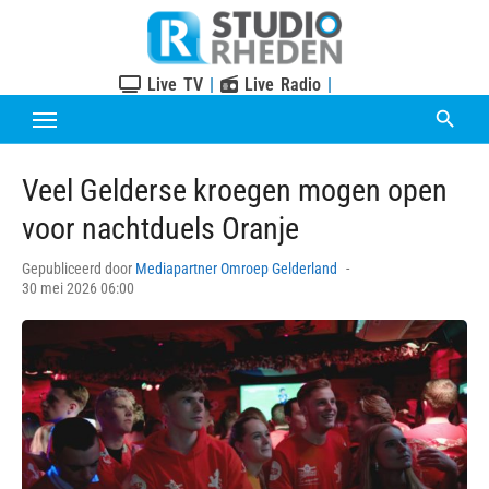
Skip
to
content
Live TV
|
Live Radio
|
Veel Gelderse kroegen mogen open
voor nachtduels Oranje
Posted
Gepubliceerd door
Mediapartner Omroep Gelderland
on
30 mei 2026 06:00