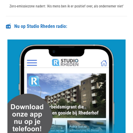
Next
Zero-emissiezone nadert: ‘Als mens ben ik er positief over, als ondernemer niet’
post:
Nu op Studio Rheden radio: