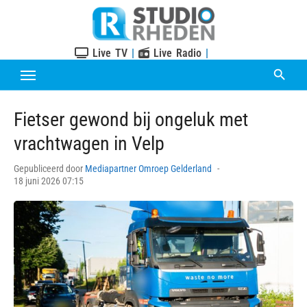
Skip
to
content
Live TV
|
Live Radio
|
Fietser gewond bij ongeluk met
vrachtwagen in Velp
Posted
Gepubliceerd door
Mediapartner Omroep Gelderland
on
18 juni 2026 07:15