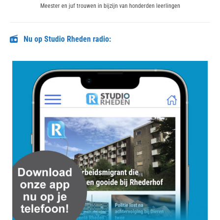
Next
Meester en juf trouwen in bijzijn van honderden leerlingen
post:
Nu op Studio Rheden radio: