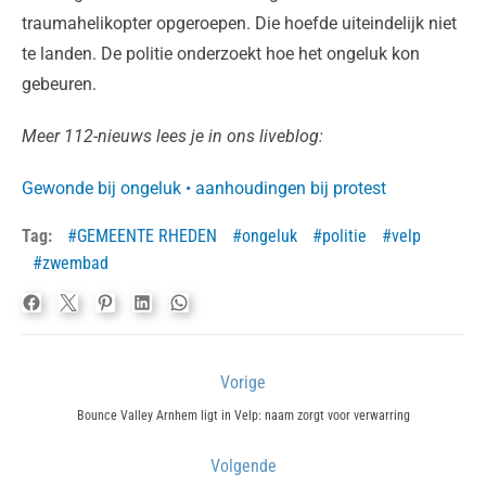
traumahelikopter opgeroepen. Die hoefde uiteindelijk niet
te landen. De politie onderzoekt hoe het ongeluk kon
gebeuren.
Meer 112-nieuws lees je in ons liveblog:
Gewonde bij ongeluk • aanhoudingen bij protest
Tag:
GEMEENTE RHEDEN
ongeluk
politie
velp
zwembad
Bericht
Vorige
navigatie
Previous
Bounce Valley Arnhem ligt in Velp: naam zorgt voor verwarring
post:
Volgende