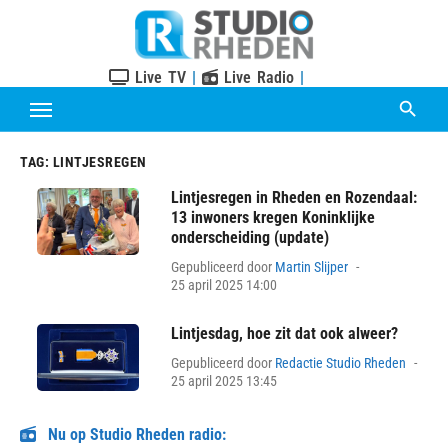
Skip
to
content
Live TV
|
Live Radio
|
TAG:
LINTJESREGEN
Lintjesregen in Rheden en Rozendaal:
13 inwoners kregen Koninklijke
onderscheiding (update)
Posted
Gepubliceerd door
Martin Slijper
on
25 april 2025 14:00
Lintjesdag, hoe zit dat ook alweer?
Pos
Gepubliceerd door
Redactie Studio Rheden
on
25 april 2025 13:45
Nu op Studio Rheden radio: