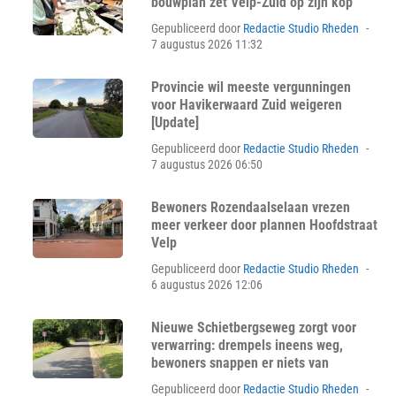
bouwplan zet Velp-Zuid op zijn kop
Pos
Gepubliceerd door
Redactie Studio Rheden
on
7 augustus 2026 11:32
Provincie wil meeste vergunningen
voor Havikerwaard Zuid weigeren
[Update]
Pos
Gepubliceerd door
Redactie Studio Rheden
on
7 augustus 2026 06:50
Bewoners Rozendaalselaan vrezen
meer verkeer door plannen Hoofdstraat
Velp
Pos
Gepubliceerd door
Redactie Studio Rheden
on
6 augustus 2026 12:06
Nieuwe Schietbergseweg zorgt voor
verwarring: drempels ineens weg,
bewoners snappen er niets van
Pos
Gepubliceerd door
Redactie Studio Rheden