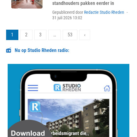
standhouders pakken eerder in
Pos
Gepubliceerd door
Redactie Studio Rheden
on
31 juli 2026 13:02
Berichten
1
2
3
…
53
‹
paginering
Nu op Studio Rheden radio: