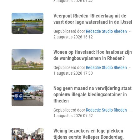
on
3 augustus 2026 07:42
Veerpont Rheden-Rhederlaag uit de
vaart door lage waterstand in de IJssel
Pos
Gepubliceerd door
Redactie Studio Rheden
on
2 augustus 2026 16:12
Wonen op Haveland: Hoe haalbaar zijn
de woningbouwplannen in Rheden?
Pos
Gepubliceerd door
Redactie Studio Rheden
on
1 augustus 2026 17:30
Nog geen maand na verwijdering staat
opnieuw illegale kledingcontainer in
Rheden
Pos
Gepubliceerd door
Redactie Studio Rheden
on
1 augustus 2026 07:52
Weinig bezoekers en lege plekken
tijdens eerste Velleper Donderdag,