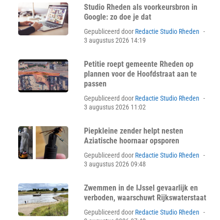
Studio Rheden als voorkeursbron in
Google: zo doe je dat
Pos
Gepubliceerd door
Redactie Studio Rheden
on
3 augustus 2026 14:19
Petitie roept gemeente Rheden op
plannen voor de Hoofdstraat aan te
passen
Pos
Gepubliceerd door
Redactie Studio Rheden
on
3 augustus 2026 11:02
Piepkleine zender helpt nesten
Aziatische hoornaar opsporen
Pos
Gepubliceerd door
Redactie Studio Rheden
on
3 augustus 2026 09:48
Zwemmen in de IJssel gevaarlijk en
verboden, waarschuwt Rijkswaterstaat
Pos
Gepubliceerd door
Redactie Studio Rheden