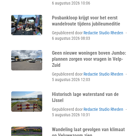
on
6 augustus 2026 10:06
Posbankloop krijgt voor het eerst
wandelroute tijdens jubileumeditie
Pos
Gepubliceerd door
Redactie Studio Rheden
on
6 augustus 2026 08:03
Geen nieuwe woningen boven Jumbo:
plannen zorgen voor vragen in Velp-
Zuid
Pos
Gepubliceerd door
Redactie Studio Rheden
on
5 augustus 2026 12:03
Historisch lage waterstand van de
IJssel
Pos
Gepubliceerd door
Redactie Studio Rheden
on
5 augustus 2026 10:31
Wandeling laat gevolgen van klimaat
op Veluwezoom zien