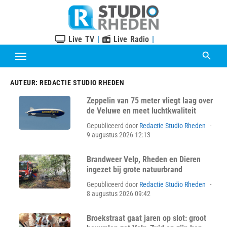
Skip
to
content
Live TV
|
Live Radio
|
AUTEUR:
REDACTIE STUDIO RHEDEN
Zeppelin van 75 meter vliegt laag over
de Veluwe en meet luchtkwaliteit
Pos
Gepubliceerd door
Redactie Studio Rheden
on
9 augustus 2026 12:13
Brandweer Velp, Rheden en Dieren
ingezet bij grote natuurbrand
Pos
Gepubliceerd door
Redactie Studio Rheden
on
8 augustus 2026 09:42
Broekstraat gaat jaren op slot: groot