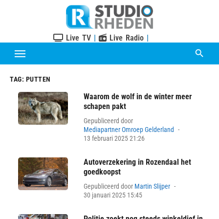
Skip
to
content
Live TV
|
Live Radio
|
TAG:
PUTTEN
Waarom de wolf in de winter meer
schapen pakt
Gepubliceerd door
Posted
Mediapartner Omroep Gelderland
on
13 februari 2025 21:26
Autoverzekering in Rozendaal het
goedkoopst
Posted
Gepubliceerd door
Martin Slijper
on
30 januari 2025 15:45
Politie zoekt nog steeds winkeldief in