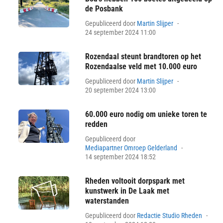
de Posbank
Posted
Gepubliceerd door
Martin Slijper
on
24 september 2024 11:00
Rozendaal steunt brandtoren op het
Rozendaalse veld met 10.000 euro
Posted
Gepubliceerd door
Martin Slijper
on
20 september 2024 13:00
60.000 euro nodig om unieke toren te
redden
Gepubliceerd door
Posted
Mediapartner Omroep Gelderland
on
14 september 2024 18:52
Rheden voltooit dorpspark met
kunstwerk in De Laak met
waterstanden
Pos
Gepubliceerd door
Redactie Studio Rheden