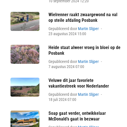
on
10 september 2024 12:20
Wielrenner raakt zwaargewond na val
op steile afdaling Posbank
Posted
Gepubliceerd door
Martin Slijper
on
23 augustus 2024 15:00
Heide staat alweer vroeg in bloei op de
Posbank
Posted
Gepubliceerd door
Martin Slijper
on
7 augustus 2024 07:00
Veluwe dit jaar favoriete
vakantiestreek voor Nederlander
Posted
Gepubliceerd door
Martin Slijper
on
18 juli 2024 07:00
Soap gaat verder, ontwikkelaar
McDonald’s gaat in bezwaar
Posted