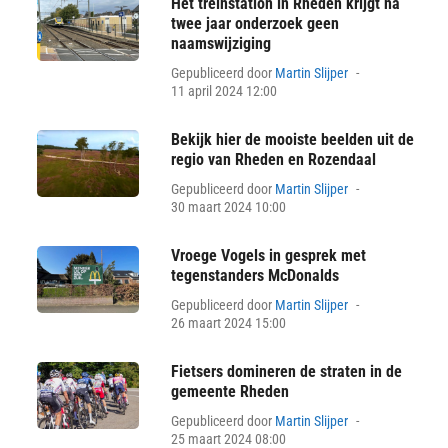
Het treinstation in Rheden krijgt na
twee jaar onderzoek geen
naamswijziging
Posted
Gepubliceerd door
Martin Slijper
on
11 april 2024 12:00
Bekijk hier de mooiste beelden uit de
regio van Rheden en Rozendaal
Posted
Gepubliceerd door
Martin Slijper
on
30 maart 2024 10:00
Vroege Vogels in gesprek met
tegenstanders McDonalds
Posted
Gepubliceerd door
Martin Slijper
on
26 maart 2024 15:00
Fietsers domineren de straten in de
gemeente Rheden
Posted
Gepubliceerd door
Martin Slijper
on
25 maart 2024 08:00