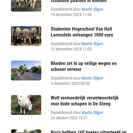
IJslandse paarden in Rheden
Posted
Gepubliceerd door
Martin Slijper
on
19 december 2024 11:00
Studenten Hogeschool Van Hall
Larenstein ontvangen 1000 euro
Posted
Gepubliceerd door
Martin Slijper
on
12 december 2024 12:00
Rheden zet in op veilige wegen en
schoner vervoer
Posted
Gepubliceerd door
Martin Slijper
on
5 december 2024 08:00
Wolf vermoedelijk verantwoordelijk
voor dode schapen in De Steeg
Posted
Gepubliceerd door
Martin Slijper
on
24 oktober 2024 19:37
Boa’s hebben 160 boetes uitgedeeld op