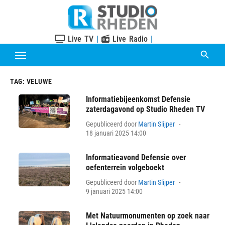
Skip
to
content
Live TV
|
Live Radio
|
TAG:
VELUWE
Informatiebijeenkomst Defensie
zaterdagavond op Studio Rheden TV
Posted
Gepubliceerd door
Martin Slijper
on
18 januari 2025 14:00
Informatieavond Defensie over
oefenterrein volgeboekt
Posted
Gepubliceerd door
Martin Slijper
on
9 januari 2025 14:00
Met Natuurmonumenten op zoek naar