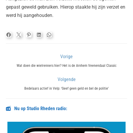
gepast geweld gebruiken. Hierop staakte hij zijn verzet en
werd hij aangehouden.
Bericht
Vorige
navigatie
Previous
Wat doen die wielrenners hier? Het is de Arnhem Veenendaal Classic
post:
Volgende
Next
Bedelaars actief in Velp: ‘Geef geen geld en bel de politie’
post:
Nu op Studio Rheden radio: