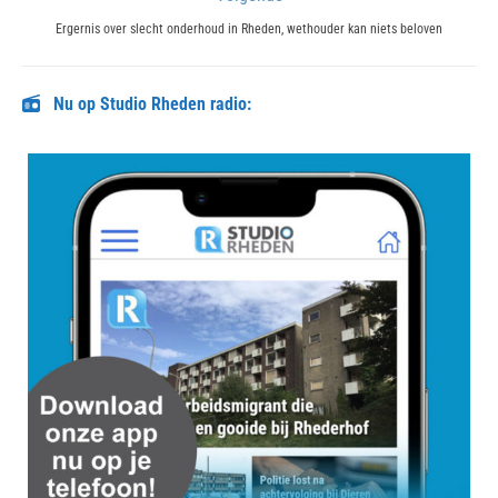
Next
Ergernis over slecht onderhoud in Rheden, wethouder kan niets beloven
post:
Nu op Studio Rheden radio: