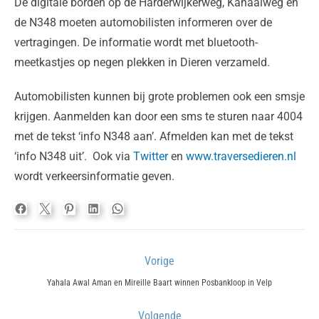
De digitale borden op de Harderwijkerweg, Kanaalweg en
de N348 moeten automobilisten informeren over de
vertragingen. De informatie wordt met bluetooth-
meetkastjes op negen plekken in Dieren verzameld.
Automobilisten kunnen bij grote problemen ook een smsje
krijgen. Aanmelden kan door een sms te sturen naar 4004
met de tekst ‘info N348 aan’. Afmelden kan met de tekst
‘info N348 uit’. Ook via
Twitter
en
www.traversedieren.nl
wordt verkeersinformatie geven.
Bericht
Vorige
navigatie
Previous
Yahala Awal Aman en Mireille Baart winnen Posbankloop in Velp
post:
Volgende