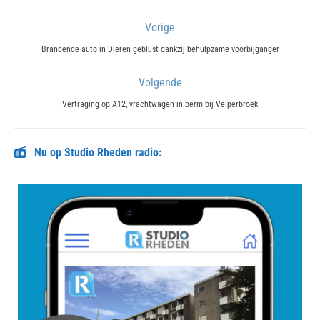
Bericht
Vorige
navigatie
Previous
Brandende auto in Dieren geblust dankzij behulpzame voorbijganger
post:
Volgende
Next
Vertraging op A12, vrachtwagen in berm bij Velperbroek
post:
Nu op Studio Rheden radio: