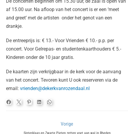
De concerten beginnen om 15.30 uur, de zaal is open van
af 15.00 uur. Na afloop van het concert is er een ‘meet
and greet’ met de artisten onder het genot van een
drankje.
De entreeprijs is: € 13.- Voor Vrienden € 10.- p.p. per
concert. Voor Gelrepas- en studentenkaarthouders € 5.-
Kinderen onder de 10 jaar gratis.
De kaarten zijn verkrijgbaar in de kerk voor de aanvang
van het concert. Tevoren kunt U ook reserveren via de
email:
vrienden@dekerkvanrozendaal.nl
Bericht
Vorige
navigatie
Previous
Sinterklaas en Zwarte Pieten zetten voet aan wal in Rheden