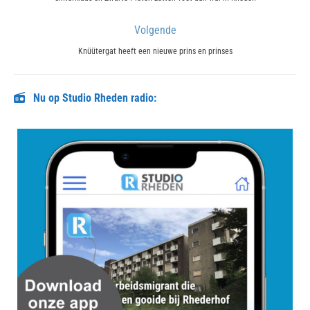
post:
Volgende
Next
Knüütergat heeft een nieuwe prins en prinses
post:
Nu op Studio Rheden radio: