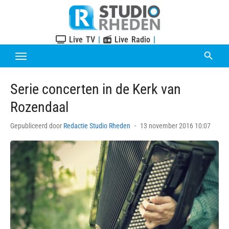
Skip
to
content
Live TV
|
Live Radio
|
Serie concerten in de Kerk van
Rozendaal
Posted
Gepubliceerd door
Redactie Studio Rheden
13 november 2016 10:07
on