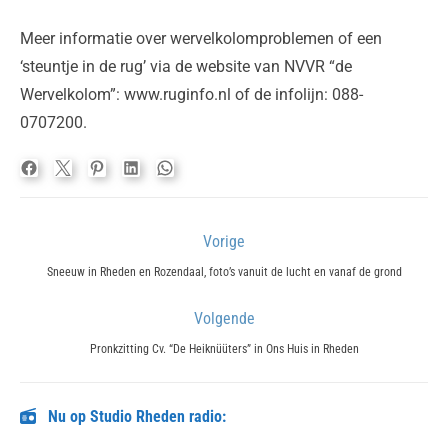
Meer informatie over wervelkolomproblemen of een
‘steuntje in de rug’ via de website van NVVR “de
Wervelkolom”: www.ruginfo.nl of de infolijn: 088-
0707200.
Bericht
Vorige
navigatie
Previous
Sneeuw in Rheden en Rozendaal, foto’s vanuit de lucht en vanaf de grond
post:
Volgende
Next
Pronkzitting Cv. “De Heiknüüters” in Ons Huis in Rheden
post:
Nu op Studio Rheden radio: