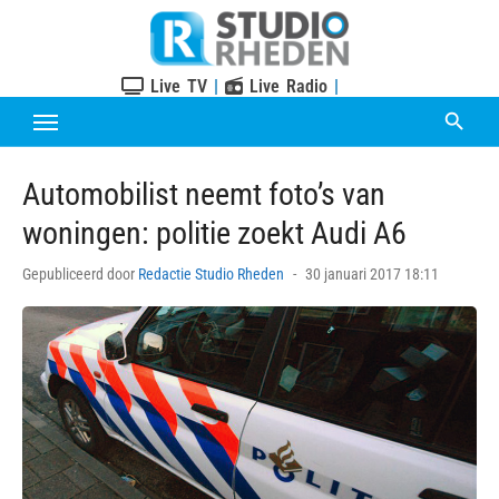
Skip
to
content
Live TV
|
Live Radio
|
Automobilist neemt foto’s van
woningen: politie zoekt Audi A6
Posted
Gepubliceerd door
Redactie Studio Rheden
30 januari 2017 18:11
on