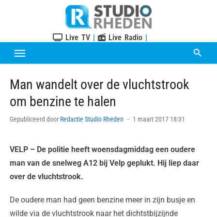
Skip
to
content
Live TV
|
Live Radio
|
Man wandelt over de vluchtstrook
om benzine te halen
Posted
Gepubliceerd door
Redactie Studio Rheden
1 maart 2017 18:31
on
VELP
– De politie heeft woensdagmiddag een oudere
man van de snelweg A12 bij Velp geplukt. Hij liep daar
over de vluchtstrook.
De oudere man had geen benzine meer in zijn busje en
wilde via de vluchtstrook naar het dichtstbijzijnde