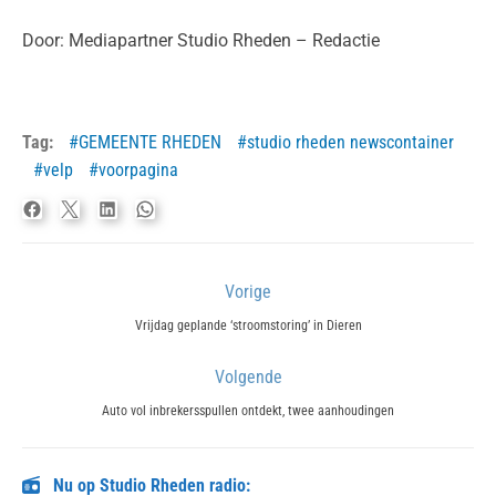
Door: Mediapartner Studio Rheden – Redactie
Tag:
GEMEENTE RHEDEN
studio rheden newscontainer
velp
voorpagina
Bericht
Vorige
navigatie
Previous
Vrijdag geplande ‘stroomstoring’ in Dieren
post:
Volgende
Next
Auto vol inbrekersspullen ontdekt, twee aanhoudingen
post:
Nu op Studio Rheden radio: