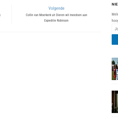
NI
Volgende
Meld
k
Next
Collin van Moerkerk uit Dieren wil meedoen aan
hoog
Expeditie Robinson
post: