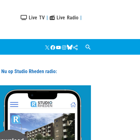
Live TV
|
Live Radio
|
X
Facebook
YouTube
Instagram
Bluesky
Google
Nieuws
u op Studio Rheden radio: