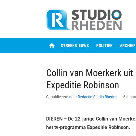
Skip
to
content
home
STREEKNIEUWS
POLITIEK
ARCHIEF
Collin van Moerkerk ui
Expeditie Robinson
Posted
Gepubliceerd door
Redactie Studio Rheden
6 maart
on
DIEREN
– De 22-jarige Collin van Moerke
het tv-programma Expeditie Robinson.