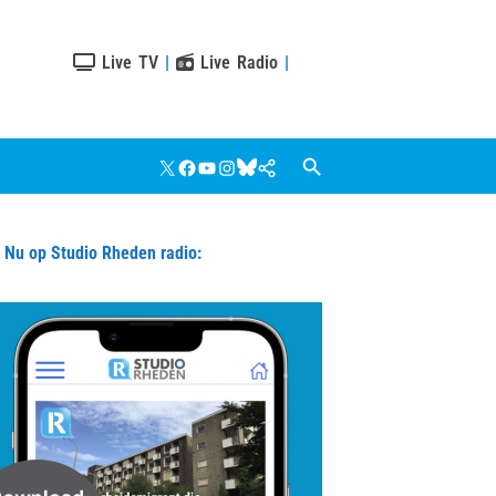
Live TV
|
Live Radio
|
X
Facebook
YouTube
Instagram
Bluesky
Google
Nieuws
u op Studio Rheden radio: