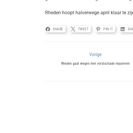
Rheden hoopt halverwege april klaar te z
SHARE
TWEET
PIN IT
SH
Bericht
Vorige
Previous
navigatie
Rheden gaat wegen met vorstschade repareren
post: