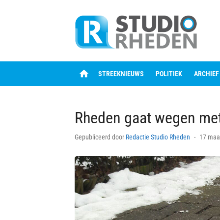
Skip
to
content
home
STREEKNIEUWS
POLITIEK
ARCHIEF
Rheden gaat wegen met
Posted
Gepubliceerd door
Redactie Studio Rheden
17 maa
on