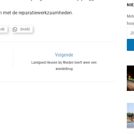
NI
ijn met de reparatiewerkzaamheden.
Meld
hoog
ARE
SHARE
Volgende
Next
Landgoed Heuven bij Rheden heeft weer een
wandelbrug
post: