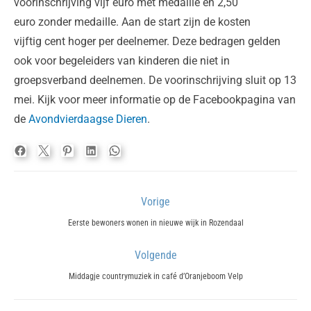
voorinschrijving vijf euro met medaille en 2,50
euro zonder medaille. Aan de start zijn de kosten
vijftig cent hoger per deelnemer. Deze bedragen gelden
ook voor begeleiders van kinderen die niet in
groepsverband deelnemen. De voorinschrijving sluit op 13
mei. Kijk voor meer informatie op de Facebookpagina van
de
Avondvierdaagse Dieren
.
Bericht
Vorige
navigatie
Previous
Eerste bewoners wonen in nieuwe wijk in Rozendaal
post:
Volgende
Next
Middagje countrymuziek in café d’Oranjeboom Velp
post: