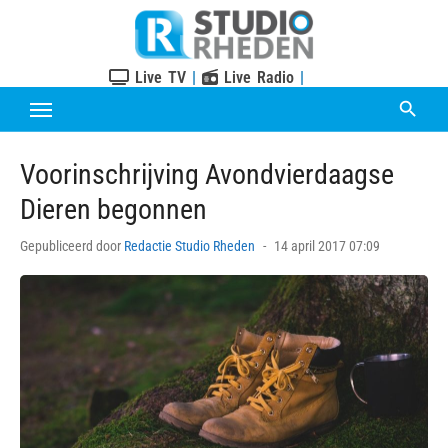
Skip
to
content
Live TV
|
Live Radio
|
Voorinschrijving Avondvierdaagse
Dieren begonnen
Posted
Gepubliceerd door
Redactie Studio Rheden
14 april 2017 07:09
on