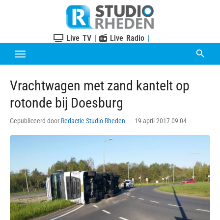
Skip
to
content
Live TV
|
Live Radio
|
Vrachtwagen met zand kantelt op
rotonde bij Doesburg
Posted
Gepubliceerd door
Redactie Studio Rheden
19 april 2017 09:04
on