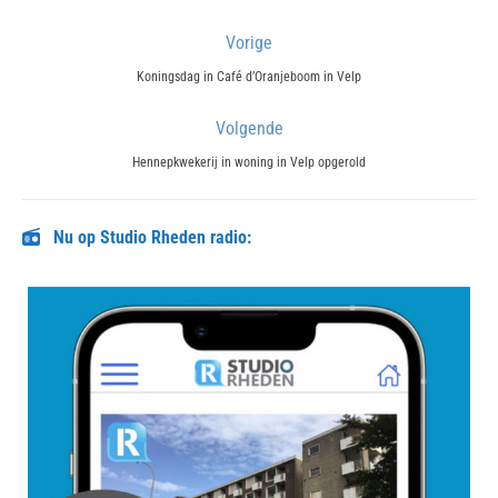
Bericht
Vorige
navigatie
Previous
Koningsdag in Café d’Oranjeboom in Velp
post:
Volgende
Next
Hennepkwekerij in woning in Velp opgerold
post:
Nu op Studio Rheden radio: