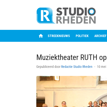
Skip
to
content
home
STREEKNIEUWS
POLITIEK
ARCHIEF
Muziektheater RUTH op
Posted
Gepubliceerd door
Redactie Studio Rheden
10 mei
on