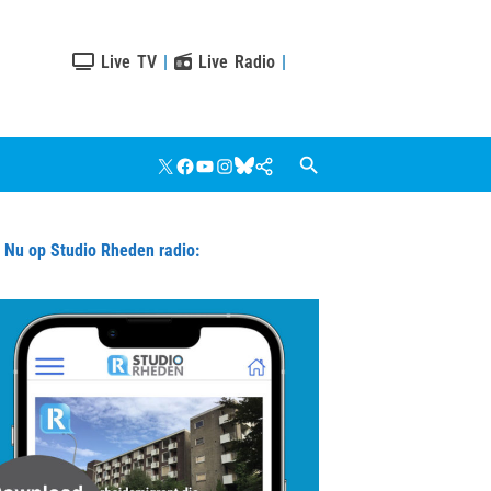
Live TV
|
Live Radio
|
X
Facebook
YouTube
Instagram
Bluesky
Google
Nieuws
u op Studio Rheden radio: