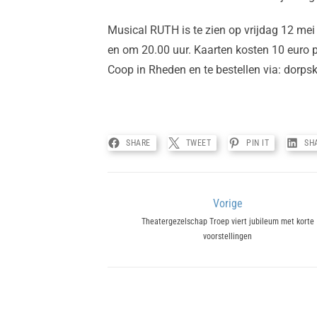
Musical RUTH is te zien op vrijdag 12 me
en om 20.00 uur. Kaarten kosten 10 euro pe
Coop in Rheden en te bestellen via: dorps
SHARE
TWEET
PIN IT
SH
Bericht
Vorige
Previous
Theatergezelschap Troep viert jubileum met korte
navigatie
voorstellingen
post: