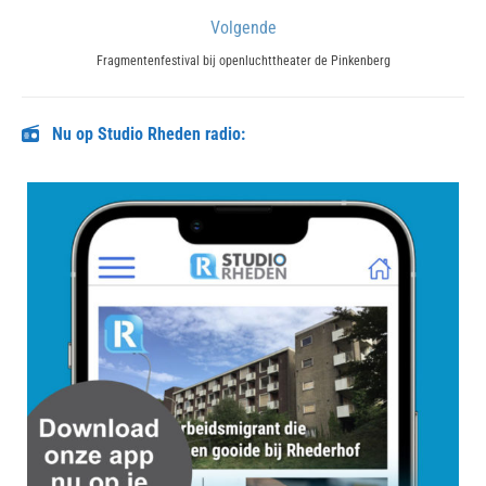
post:
Volgende
Next
Fragmentenfestival bij openluchttheater de Pinkenberg
post:
Nu op Studio Rheden radio: