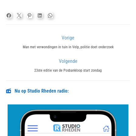
Bericht
Vorige
navigatie
Previous
Man met verwondingen in tuin in Velp, politie doet onderzoek
post:
Volgende
Next
23ste editie van de Posbankloop start zondag
post:
Nu op Studio Rheden radio: