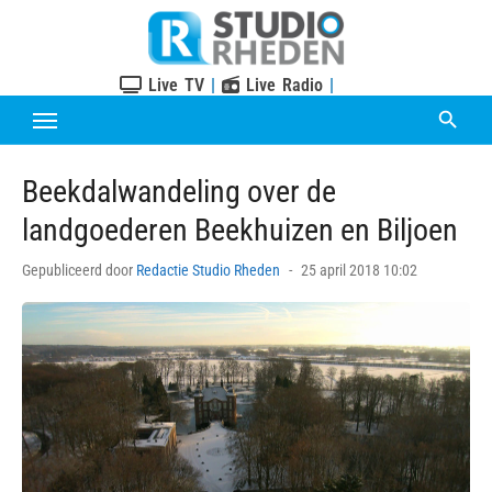
Skip
to
content
Live TV
|
Live Radio
|
Beekdalwandeling over de
landgoederen Beekhuizen en Biljoen
Posted
Gepubliceerd door
Redactie Studio Rheden
25 april 2018 10:02
on