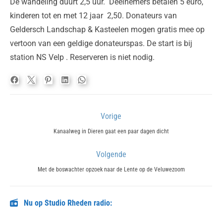
De wandeling duurt 2,5 uur. Deelnemers betalen 5 euro,
kinderen tot en met 12 jaar 2,50. Donateurs van
Geldersch Landschap & Kasteelen mogen gratis mee op
vertoon van een geldige donateurspas. De start is bij
station NS Velp . Reserveren is niet nodig.
Bericht
Vorige
navigatie
Previous
Kanaalweg in Dieren gaat een paar dagen dicht
post:
Volgende
Next
Met de boswachter opzoek naar de Lente op de Veluwezoom
post:
Nu op Studio Rheden radio: