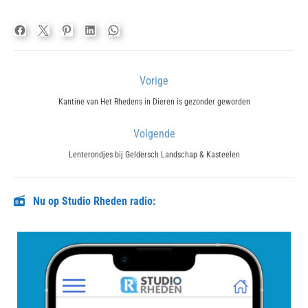
Bericht
Vorige
navigatie
Previous
Kantine van Het Rhedens in Dieren is gezonder geworden
post:
Volgende
Next
Lenterondjes bij Geldersch Landschap & Kasteelen
post:
Nu op Studio Rheden radio: