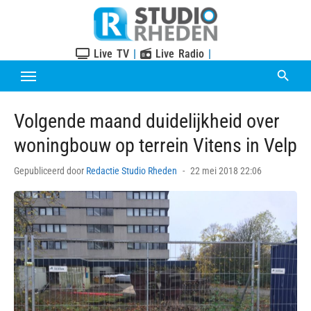
Skip
to
content
Live TV
|
Live Radio
|
Volgende maand duidelijkheid over
woningbouw op terrein Vitens in Velp
Posted
Gepubliceerd door
Redactie Studio Rheden
22 mei 2018 22:06
on