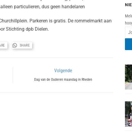
NI
alleen particulieren, dus geen handelaren
Meld
Churchillplein. Parkeren is gratis. De rommelmarkt aan
hoog
or Stichting dpb Dielen.
ARE
SHARE
Volgende
Next
Dag van de Ouderen maandag in Rheden
post: