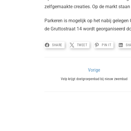
zelfgemaakte creaties. Op de markt staan 
Parkeren is mogelijk op het nabij gelegen 
de Gruttostraat 14 wordt georganiseerd do
SHARE
TWEET
PIN IT
SH
Bericht
Vorige
Previous
navigatie
Velp krijgt doelgroepenbad bij nieuw zwembad
post: