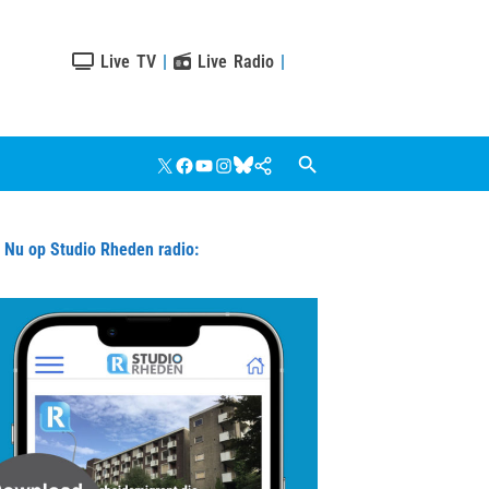
Live TV
|
Live Radio
|
X
Facebook
YouTube
Instagram
Bluesky
Google
Nieuws
u op Studio Rheden radio: