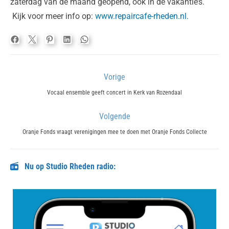
zaterdag van de maand geopend, ook in de vakantie’s.
Kijk voor meer info op:
www.repaircafe-rheden.nl.
Bericht
Vorige
navigatie
Previous
Vocaal ensemble geeft concert in Kerk van Rozendaal
post:
Volgende
Next
Oranje Fonds vraagt verenigingen mee te doen met Oranje Fonds Collecte
post:
Nu op Studio Rheden radio: