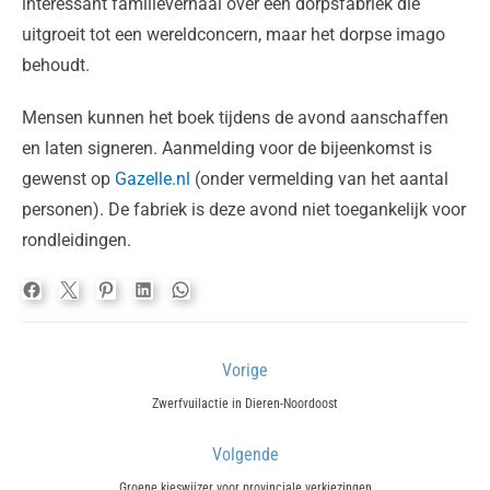
interessant familieverhaal over een dorpsfabriek die
uitgroeit tot een wereldconcern, maar het dorpse imago
behoudt.
Mensen kunnen het boek tijdens de avond aanschaffen
en laten signeren. Aanmelding voor de bijeenkomst is
gewenst op
Gazelle.nl
(onder vermelding van het aantal
personen). De fabriek is deze avond niet toegankelijk voor
rondleidingen.
Bericht
Vorige
navigatie
Previous
Zwerfvuilactie in Dieren-Noordoost
post:
Volgende
Next
Groene kieswijzer voor provinciale verkiezingen