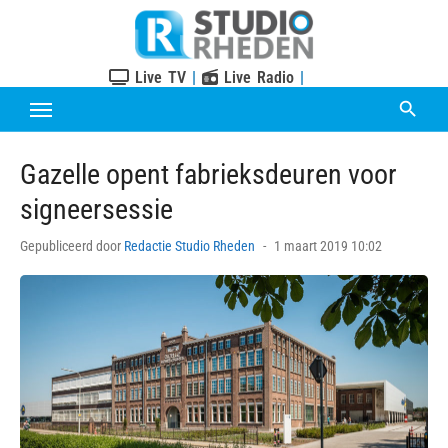
Skip
to
content
Live TV
|
Live Radio
|
Gazelle opent fabrieksdeuren voor
signeersessie
Posted
Gepubliceerd door
Redactie Studio Rheden
1 maart 2019 10:02
on