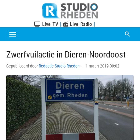
Skip
to
content
Live TV
|
Live Radio
|
Zwerfvuilactie in Dieren-Noordoost
Posted
Gepubliceerd door
Redactie Studio Rheden
1 maart 2019 09:02
on