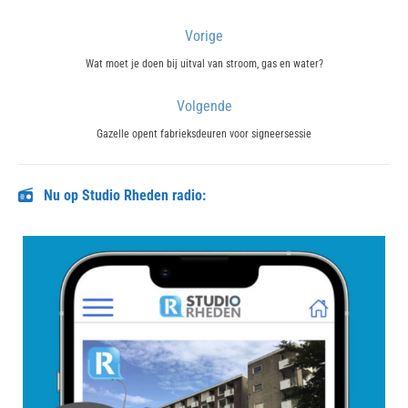
Bericht
Vorige
navigatie
Previous
Wat moet je doen bij uitval van stroom, gas en water?
post:
Volgende
Next
Gazelle opent fabrieksdeuren voor signeersessie
post:
Nu op Studio Rheden radio: