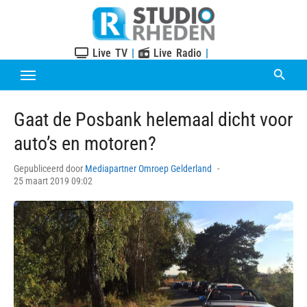
Skip
to
content
Live TV
|
Live Radio
|
Gaat de Posbank helemaal dicht voor
auto’s en motoren?
Posted
Gepubliceerd door
Mediapartner Omroep Gelderland
on
25 maart 2019 09:02