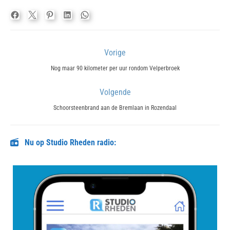
Bericht
Vorige
navigatie
Previous
Nog maar 90 kilometer per uur rondom Velperbroek
post:
Volgende
Next
Schoorsteenbrand aan de Bremlaan in Rozendaal
post:
Nu op Studio Rheden radio: