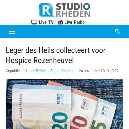
Skip
to
content
Live TV
|
Live Radio
|
Leger des Heils collecteert voor
Hospice Rozenheuvel
Posted
Gepubliceerd door
Redactie Studio Rheden
26 november 2019 10:02
on