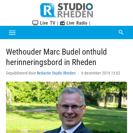
Skip
to
content
Live TV
|
Live Radio
|
Wethouder Marc Budel onthuld
herinneringsbord in Rheden
Posted
Gepubliceerd door
Redactie Studio Rheden
6 december 2019 13:02
on