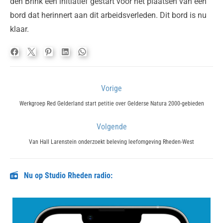
den Brink een initiatief gestart voor het plaatsen van een
bord dat herinnert aan dit arbeidsverleden. Dit bord is nu
klaar.
Bericht
Vorige
navigatie
Previous
Werkgroep Red Gelderland start petitie over Gelderse Natura 2000-gebieden
post:
Volgende
Next
Van Hall Larenstein onderzoekt beleving leefomgeving Rheden-West
post:
Nu op Studio Rheden radio: