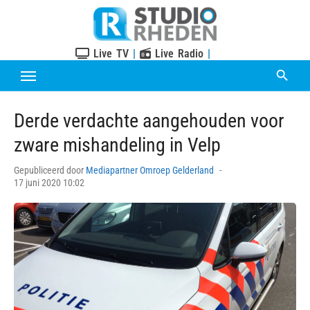
Skip
to
content
Live TV
|
Live Radio
|
Derde verdachte aangehouden voor
zware mishandeling in Velp
Posted
Gepubliceerd door
Mediapartner Omroep Gelderland
on
17 juni 2020 10:02