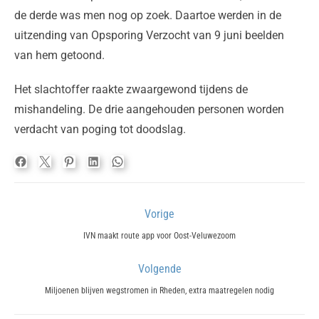
de derde was men nog op zoek. Daartoe werden in de
uitzending van Opsporing Verzocht van 9 juni beelden
van hem getoond.
Het slachtoffer raakte zwaargewond tijdens de
mishandeling. De drie aangehouden personen worden
verdacht van poging tot doodslag.
Bericht
Vorige
navigatie
Previous
IVN maakt route app voor Oost-Veluwezoom
post:
Volgende
Next
Miljoenen blijven wegstromen in Rheden, extra maatregelen nodig
post: