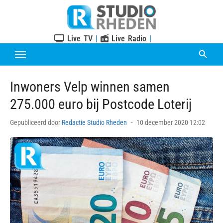
Skip
to
content
Live TV
|
Live Radio
|
Inwoners Velp winnen samen
275.000 euro bij Postcode Loterij
Posted
Gepubliceerd door
Redactie Studio Rheden
10 december 2020 12:02
on