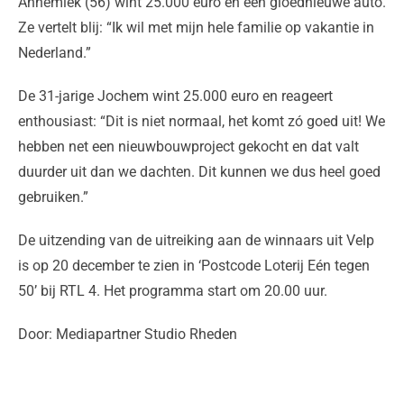
Annemiek (56) wint 25.000 euro én een gloednieuwe auto.
Ze vertelt blij: “Ik wil met mijn hele familie op vakantie in
Nederland.”
De 31-jarige Jochem wint 25.000 euro en reageert
enthousiast: “Dit is niet normaal, het komt zó goed uit! We
hebben net een nieuwbouwproject gekocht en dat valt
duurder uit dan we dachten. Dit kunnen we dus heel goed
gebruiken.”
De uitzending van de uitreiking aan de winnaars uit Velp
is op 20 december te zien in ‘Postcode Loterij Eén tegen
50’ bij RTL 4. Het programma start om 20.00 uur.
Door: Mediapartner Studio Rheden