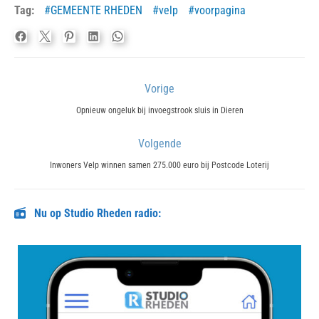
Tag:
GEMEENTE RHEDEN
velp
voorpagina
Bericht
Vorige
navigatie
Previous
Opnieuw ongeluk bij invoegstrook sluis in Dieren
post:
Volgende
Next
Inwoners Velp winnen samen 275.000 euro bij Postcode Loterij
post:
Nu op Studio Rheden radio: