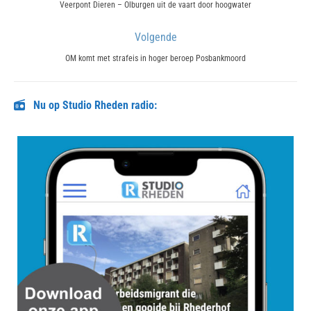
navigatie
Previous
Veerpont Dieren – Olburgen uit de vaart door hoogwater
post:
Volgende
Next
OM komt met strafeis in hoger beroep Posbankmoord
post:
Nu op Studio Rheden radio: