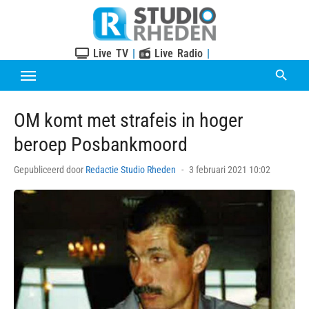
Skip
to
content
Live TV
|
Live Radio
|
OM komt met strafeis in hoger
beroep Posbankmoord
Posted
Gepubliceerd door
Redactie Studio Rheden
3 februari 2021 10:02
on