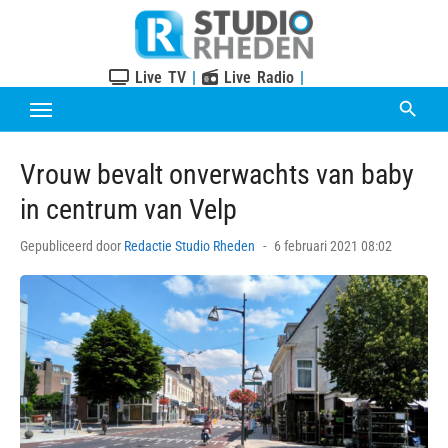
Skip
to
content
Live TV
|
Live Radio
|
Vrouw bevalt onverwachts van baby
in centrum van Velp
Posted
Gepubliceerd door
Redactie Studio Rheden
6 februari 2021 08:02
on