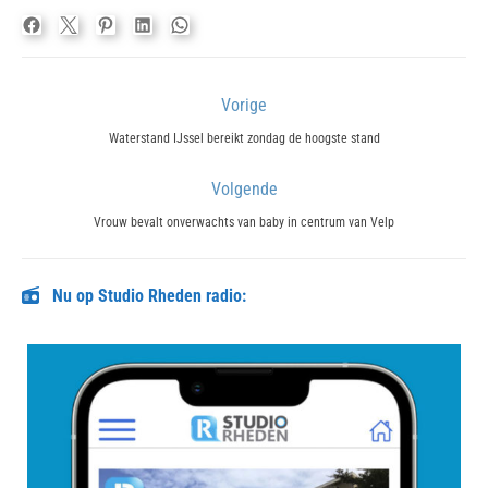
Bericht
Vorige
navigatie
Previous
Waterstand IJssel bereikt zondag de hoogste stand
post:
Volgende
Next
Vrouw bevalt onverwachts van baby in centrum van Velp
post:
Nu op Studio Rheden radio: