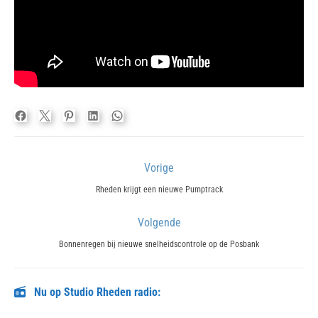
Bericht
Vorige
navigatie
Previous
Rheden krijgt een nieuwe Pumptrack
post:
Volgende
Next
Bonnenregen bij nieuwe snelheidscontrole op de Posbank
post:
Nu op Studio Rheden radio: