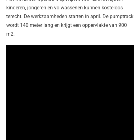
kinderen, jongeren en volwassenen kunnen kosteloos
terecht. De werkzaamheden starten in april. De pumptrack
wordt 140 meter lang en krijgt een oppervlakte van 900
m2.