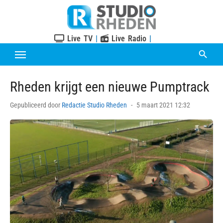
Skip
to
content
Live TV
|
Live Radio
|
Rheden krijgt een nieuwe Pumptrack
Posted
Gepubliceerd door
Redactie Studio Rheden
5 maart 2021 12:32
on