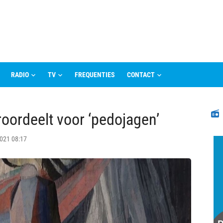
RADIO
TV
FREQUENTIES
CONTACT
N
roordeelt voor ‘pedojagen’
021 08:17