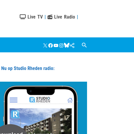
Live TV
|
Live Radio
|
X
Facebook
YouTube
Instagram
Bluesky
Google
Nieuws
u op Studio Rheden radio: