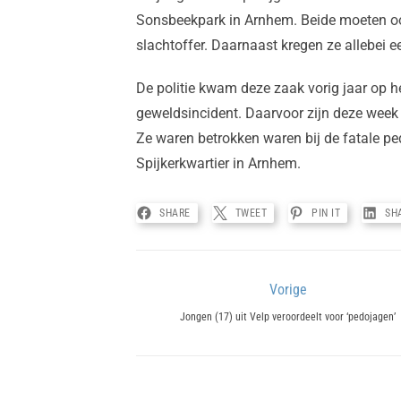
Sonsbeekpark in Arnhem. Beide moeten oo
slachtoffer. Daarnaast kregen ze allebei e
De politie kwam deze zaak vorig jaar op h
geweldsincident. Daarvoor zijn deze wee
Ze waren betrokken waren bij de fatale p
Spijkerkwartier in Arnhem.
SHARE
TWEET
PIN IT
SH
Bericht
Vorige
Previous
navigatie
Jongen (17) uit Velp veroordeelt voor ‘pedojagen’
post: