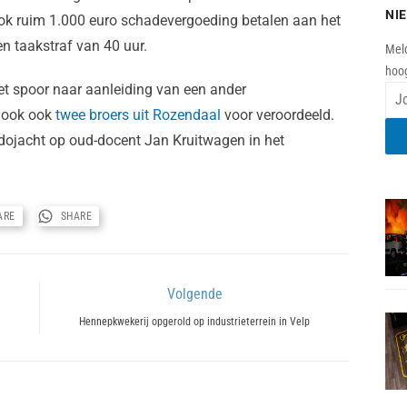
NI
k ruim 1.000 euro schadevergoeding betalen aan het
en taakstraf van 40 uur.
Meld
hoog
et spoor naar aanleiding van een ander
k ook ook
twee broers uit Rozendaal
voor veroordeeld.
edojacht op oud-docent Jan Kruitwagen in het
ARE
SHARE
Volgende
Next
Hennepkwekerij opgerold op industrieterrein in Velp
post: