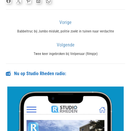
Bericht
Vorige
navigatie
Previous
Babbeltruc bij Jumbo mislukt, politie zoekt in tuinen naar verdachte
post:
Volgende
Next
Twee keer ingebroken bij Velpenaar (filmpje)
post:
Nu op Studio Rheden radio: