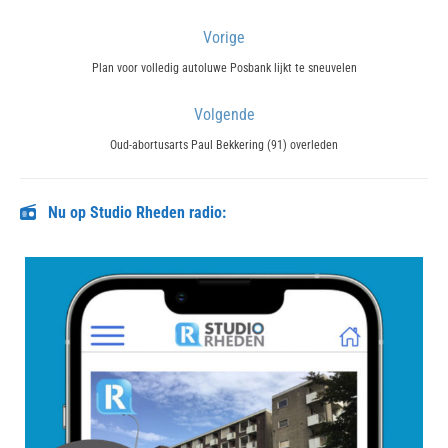
Bericht
Vorige
navigatie
Previous
Plan voor volledig autoluwe Posbank lijkt te sneuvelen
post:
Volgende
Next
Oud-abortusarts Paul Bekkering (91) overleden
post:
Nu op Studio Rheden radio: