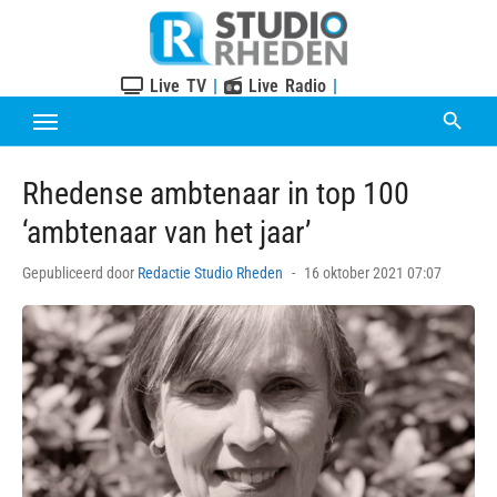
Skip
to
content
Live TV
|
Live Radio
|
Rhedense ambtenaar in top 100
‘ambtenaar van het jaar’
Posted
Gepubliceerd door
Redactie Studio Rheden
16 oktober 2021 07:07
on