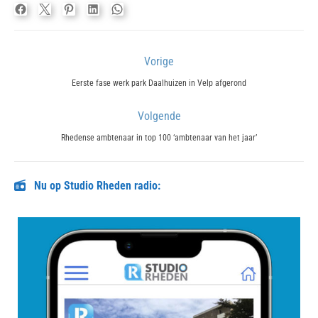
Bericht
Vorige
navigatie
Previous
Eerste fase werk park Daalhuizen in Velp afgerond
post:
Volgende
Next
Rhedense ambtenaar in top 100 ‘ambtenaar van het jaar’
post:
Nu op Studio Rheden radio: