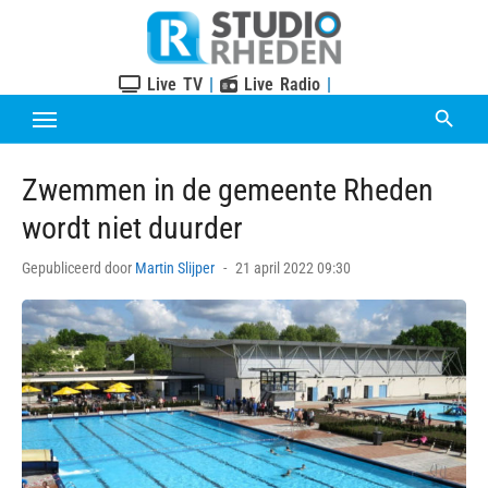
Skip
to
content
Live TV
|
Live Radio
|
Zwemmen in de gemeente Rheden
wordt niet duurder
Posted
Gepubliceerd door
Martin Slijper
21 april 2022 09:30
on