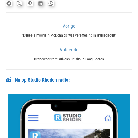
Bericht
Vorige
navigatie
Previous
‘Dubbele moord in McDonald’s was vereffening in drugscircuit’
post:
Volgende
Next
Brandweer redt kuikens uit silo in Laag-Soeren
post:
Nu op Studio Rheden radio: