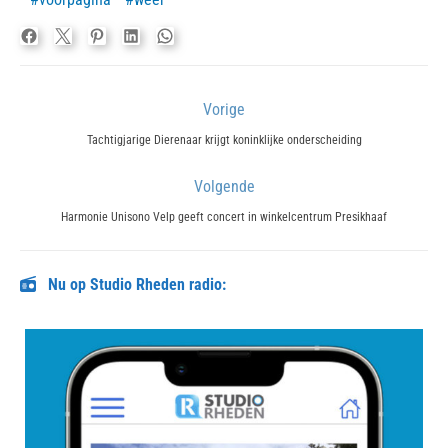
Bericht
Vorige
navigatie
Previous
Tachtigjarige Dierenaar krijgt koninklijke onderscheiding
post:
Volgende
Next
Harmonie Unisono Velp geeft concert in winkelcentrum Presikhaaf
post:
Nu op Studio Rheden radio: