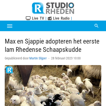
Skip
to
content
Live TV
|
Live Radio
|
Max en Sjappie adopteren het eerste
lam Rhedense Schaapskudde
Posted
Gepubliceerd door
Martin Slijper
28 februari 2023 10:00
on