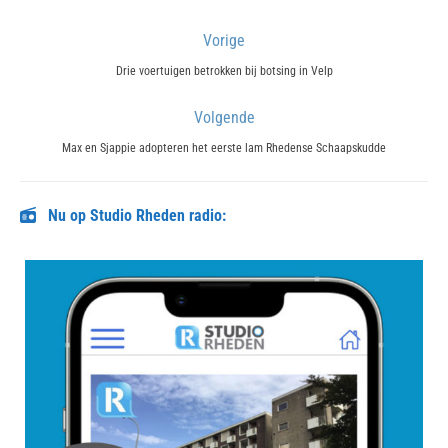
Bericht
Vorige
navigatie
Previous
Drie voertuigen betrokken bij botsing in Velp
post:
Volgende
Next
Max en Sjappie adopteren het eerste lam Rhedense Schaapskudde
post:
Nu op Studio Rheden radio: