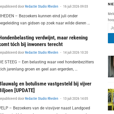
NI
Posted
Gepubliceerd door
Redactie Studio Rheden
16 juli 2026 09:03
on
Meld
RHEDEN – Bezoekers kunnen eind juli onder
hoog
begeleiding van gidsen op zoek naar wilde dieren …
Hondenbelasting verdwijnt, maar rekening
komt tóch bij inwoners terecht
Posted
Gepubliceerd door
Redactie Studio Rheden
14 juli 2026 10:20
on
DE STEEG – Een belasting waar veel hondenbezitters
zich jarenlang groen en geel aan ergerden, …
Blauwalg en botulisme vastgesteld bij vijver
Biljoen [UPDATE]
Posted
Gepubliceerd door
Redactie Studio Rheden
13 juli 2026 14:05
on
VELP – Bezoekers van de visvijver naast Landgoed