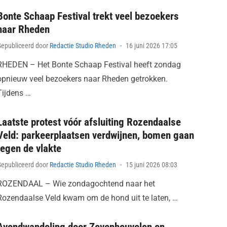
Bonte Schaap Festival trekt veel bezoekers
naar Rheden
Posted
Gepubliceerd door
Redactie Studio Rheden
16 juni 2026 17:05
on
RHEDEN – Het Bonte Schaap Festival heeft zondag
opnieuw veel bezoekers naar Rheden getrokken.
Tijdens …
Laatste protest vóór afsluiting Rozendaalse
Veld: parkeerplaatsen verdwijnen, bomen gaan
tegen de vlakte
Posted
Gepubliceerd door
Redactie Studio Rheden
15 juni 2026 08:03
on
ROZENDAAL – Wie zondagochtend naar het
Rozendaalse Veld kwam om de hond uit te laten, …