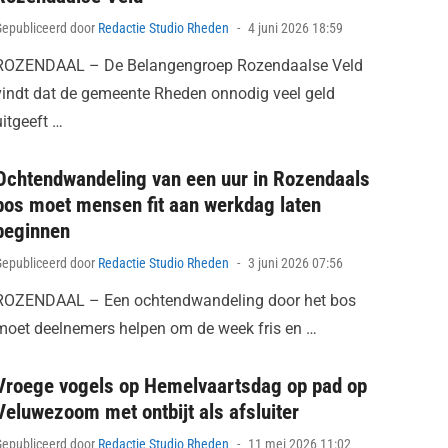
Posted
Gepubliceerd door
Redactie Studio Rheden
4 juni 2026 18:59
on
ROZENDAAL – De Belangengroep Rozendaalse Veld
vindt dat de gemeente Rheden onnodig veel geld
uitgeeft …
Ochtendwandeling van een uur in Rozendaals
bos moet mensen fit aan werkdag laten
beginnen
Posted
Gepubliceerd door
Redactie Studio Rheden
3 juni 2026 07:56
on
ROZENDAAL – Een ochtendwandeling door het bos
moet deelnemers helpen om de week fris en …
Vroege vogels op Hemelvaartsdag op pad op
Veluwezoom met ontbijt als afsluiter
Posted
Gepubliceerd door
Redactie Studio Rheden
11 mei 2026 11:02