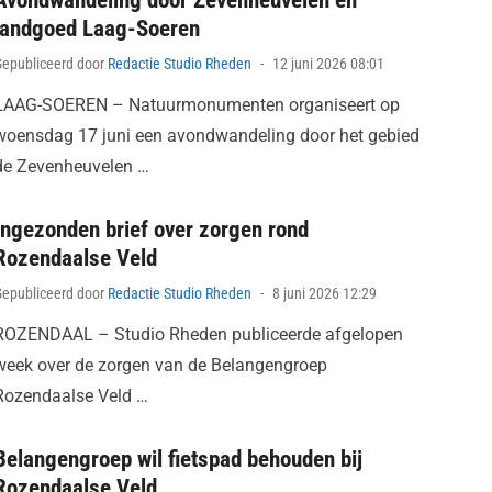
Avondwandeling door Zevenheuvelen en
landgoed Laag-Soeren
Posted
Gepubliceerd door
Redactie Studio Rheden
12 juni 2026 08:01
on
LAAG-SOEREN – Natuurmonumenten organiseert op
woensdag 17 juni een avondwandeling door het gebied
de Zevenheuvelen …
Ingezonden brief over zorgen rond
Rozendaalse Veld
Posted
Gepubliceerd door
Redactie Studio Rheden
8 juni 2026 12:29
on
ROZENDAAL – Studio Rheden publiceerde afgelopen
week over de zorgen van de Belangengroep
Rozendaalse Veld …
Belangengroep wil fietspad behouden bij
Rozendaalse Veld