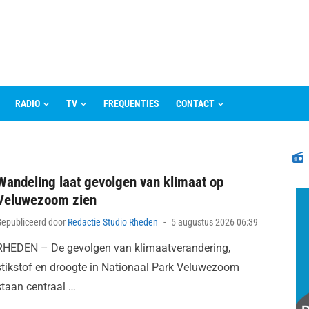
RADIO
TV
FREQUENTIES
CONTACT
N
Wandeling laat gevolgen van klimaat op
Veluwezoom zien
Posted
Gepubliceerd door
Redactie Studio Rheden
5 augustus 2026 06:39
on
RHEDEN – De gevolgen van klimaatverandering,
stikstof en droogte in Nationaal Park Veluwezoom
staan centraal …