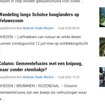
Biljoen in Velp worden gewaarschuwd voor zowel …
Wandeling langs Schotse hooglanders op
Veluwezoom
Posted
Gepubliceerd door
Redactie Studio Rheden
9 juli 2026 08:43
on
RHEDEN – Liefhebbers van natuur en wilde dieren
kunnen zondagavond 12 juli mee op ontdekkingstocht
…
Column: Gemeentefusies met een knipoog,
maar zonder stemhokje?
Posted
Gepubliceerd door
Redactie Studio Rheden
6 juli 2026 15:23
on
RHEDEN / BRUMMEN / ROZENDAAL – Column:
Gemeentefusies zijn een beetje als verhuizingen waar
je …