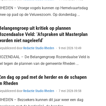
on
RHEDEN – Vroege vogels kunnen op Hemelvaartsdag
mee op pad op de Veluwezoom. Op donderdag …
Belangengroep uit kritiek op plannen
Rozendaalse Veld: ‘Afspraken uit Masterplan
worden niet nageleefd’
Posted
Gepubliceerd door
Redactie Studio Rheden
9 mei 2026 10:49
on
ROZENDAAL – De Belangengroep Rozendaalse Veld is
fel tegen de plannen van de gemeente Rheden …
Een dag op pad met de herder en de schapen
in Rheden
Posted
Gepubliceerd door
Redactie Studio Rheden
7 mei 2026 09:58
on
RHEDEN – Bezoekers kunnen dit jaar weer een dag