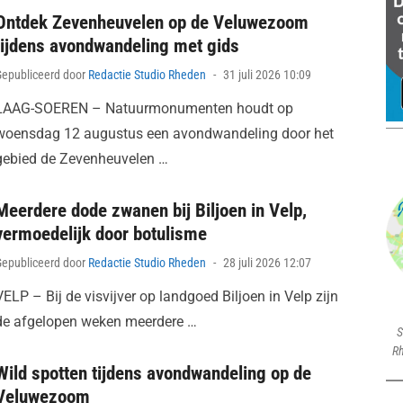
Ontdek Zevenheuvelen op de Veluwezoom
tijdens avondwandeling met gids
Posted
Gepubliceerd door
Redactie Studio Rheden
31 juli 2026 10:09
on
LAAG-SOEREN – Natuurmonumenten houdt op
woensdag 12 augustus een avondwandeling door het
gebied de Zevenheuvelen …
Meerdere dode zwanen bij Biljoen in Velp,
vermoedelijk door botulisme
Posted
Gepubliceerd door
Redactie Studio Rheden
28 juli 2026 12:07
on
VELP – Bij de visvijver op landgoed Biljoen in Velp zijn
de afgelopen weken meerdere …
S
Rh
Wild spotten tijdens avondwandeling op de
Veluwezoom