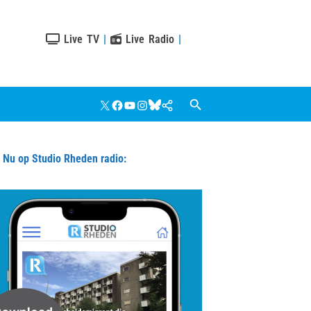
Live TV
|
Live Radio
|
X
Facebook
YouTube
Instagram
Bluesky
Google
Nieuws
u op Studio Rheden radio: