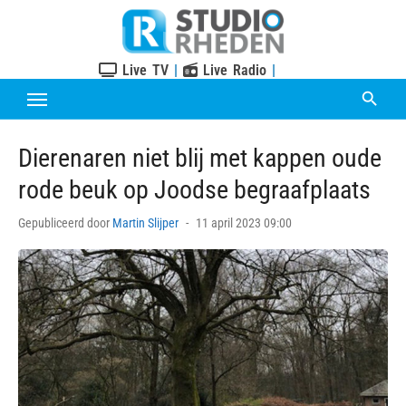
Skip
to
content
Live TV
|
Live Radio
|
Dierenaren niet blij met kappen oude
rode beuk op Joodse begraafplaats
Posted
Gepubliceerd door
Martin Slijper
11 april 2023 09:00
on