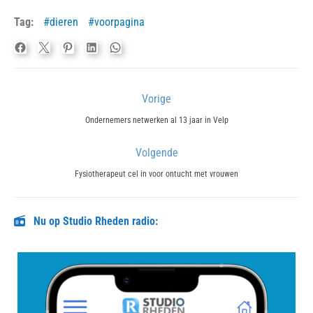
Tag:
dieren
voorpagina
Bericht
Vorige
navigatie
Previous
Ondernemers netwerken al 13 jaar in Velp
post:
Volgende
Next
Fysiotherapeut cel in voor ontucht met vrouwen
post:
Nu op Studio Rheden radio: