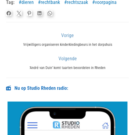
Tag:
dieren
rechtbank
rechtszaak
voorpagina
Bericht
Vorige
navigatie
Previous
Vrijwilligers organiseren kinderkledingbeurs in het dorpshuis
post:
Volgende
Next
‘André van Duin’ komt taarten beoordelen in Rheden
post:
Nu op Studio Rheden radio: