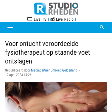
Skip
to
content
Live TV
|
Live Radio
|
Voor ontucht veroordeelde
fysiotherapeut op staande voet
ontslagen
Posted
Gepubliceerd door
Mediapartner Omroep Gelderland
on
12 april 2023 14:26